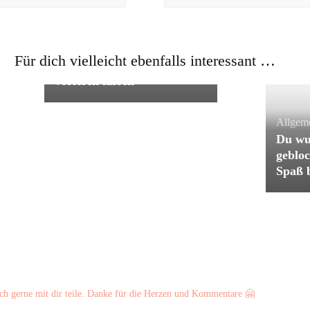
Bücher
Tipps und Tricks
Für dich vielleicht ebenfalls interessant …
Kindle-ebook von alexa
vorlesen lassen
Allgem
Du wu
gebloc
Spaß 
ch gerne mit dir teile. Danke für die Herzen und Kommentare 🤗