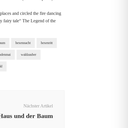
laces and circled the fire dancing
my fairy tale“ The Legend of the
aum
hexennacht
hexenritt
indenmai
waldzauber
ld
Nächster Artikel
 Haus und der Baum