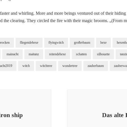
aster and whirling. More and more beings ventured out of their hiding p
ed the clearing. They circled the fire with their magic brooms. „(From 
brocken
fliegendehexe
flyingwitch
großerbaum
hexe
hexenb
mainacht
maitanz
reitendehexe
schatten
silhouette
tanz
nacht2019
witch
witchtree
wondertree
zauberbaum
zauberwa
iron ship
Das alte