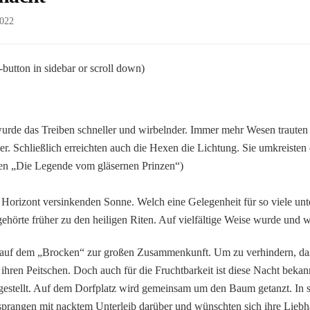
2022
-button in sidebar or scroll down)
de das Treiben schneller und wirbelnder. Immer mehr Wesen trauten s
r. Schließlich erreichten auch die Hexen die Lichtung. Sie umkreisten
n „Die Legende vom gläsernen Prinzen“)
Horizont versinkenden Sonne. Welch eine Gelegenheit für so viele unt
 gehörte früher zu den heiligen Riten. Auf vielfältige Weise wurde und
 auf dem „Brocken“ zur großen Zusammenkunft. Um zu verhindern, dass
 ihren Peitschen. Doch auch für die Fruchtbarkeit ist diese Nacht bek
 gestellt. Auf dem Dorfplatz wird gemeinsam um den Baum getanzt. In s
sprangen mit nacktem Unterleib darüber und wünschten sich ihre Liebha