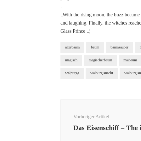
.
„With the rising moon, the buzz became f
and laughing. Finally, the witches reach
Glass Prince „)
alterbaum
baum
baumzauber
magisch
magischerbaum
maibaum
walpurga
walpurgisnacht
walpurgis
Beitragsnavigation
Vorheriger Artikel
Das Eisenschiff – The 