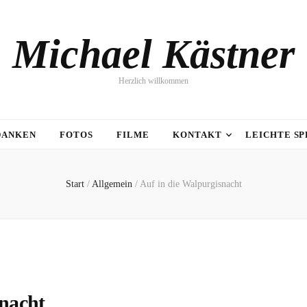
Michael Kästner
Herzlich willkommen
DANKEN
FOTOS
FILME
KONTAKT
LEICHTE S
Start
/
Allgemein
/
Auf in die Walpurgisnacht
snacht