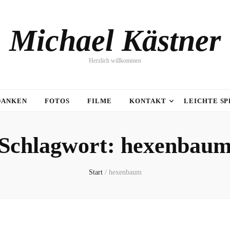
Michael Kästner
Herzlich willkommen
DANKEN
FOTOS
FILME
KONTAKT
LEICHTE S
Schlagwort:
hexenbau
Start
/
hexenbaum