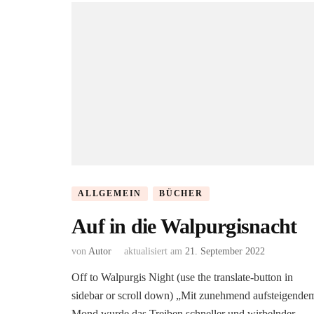
ALLGEMEIN
BÜCHER
Auf in die Walpurgisnacht
von
Autor
aktualisiert am
21. September 2022
Off to Walpurgis Night (use the translate-button in
sidebar or scroll down) „Mit zunehmend aufsteigende
Mond wurde das Treiben schneller und wirbelnder.