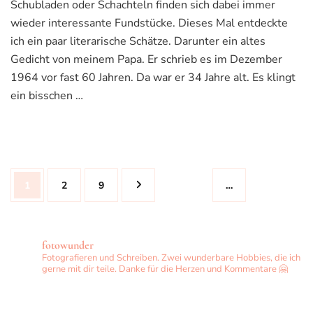
Schubladen oder Schachteln finden sich dabei immer
wieder interessante Fundstücke. Dieses Mal entdeckte
ich ein paar literarische Schätze. Darunter ein altes
Gedicht von meinem Papa. Er schrieb es im Dezember
1964 vor fast 60 Jahren. Da war er 34 Jahre alt. Es klingt
ein bisschen …
Seitennummerierung
Seite
Seite
Seite
1
2
9
…
der
Beiträge
fotowunder
Fotografieren und Schreiben. Zwei wunderbare Hobbies, die ich
gerne mit dir teile. Danke für die Herzen und Kommentare 🤗