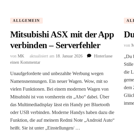
ALLGEMEIN
AL
Mitsubishi ASX mit der App
Du
verbinden – Serverfehler
von
von
MK
aktualisiert am
18. Januar 2026
Hinterlasse
„Du b
zu
einen Kommentar
Still
Mitsubishi
die L
Unaufgeforderte und unbezahlte Werbung wegen
ASX
geme
Namensnennungen. Ein neuer Wagen. Wow, mit so
mit
der
dem Z
vielen Funktionen. Bei einem modernen Wagen von
App
Glück
Mitsubishi ist von vornherein ein „Abo“ dabei. Über
verbinden
imme
das Multimediadisplay lässt ein Handy per Bluetooth
–
oder USB verbinden. Moderne Handys haben dazu die
Serverfehler
Funktion, die auf meinem Redmi Note „Android Auto“
heißt. Sie ist unter „Einstellungen/ …