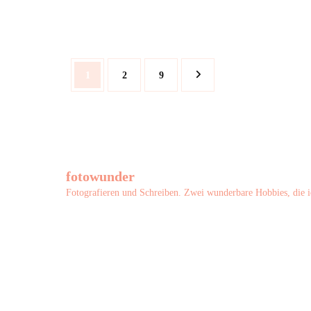
Seitennummerierung
Seite
Seite
Seite
1
2
9
der
Beiträge
fotowunder
Fotografieren und Schreiben. Zwei wunderbare Hobbies, die i