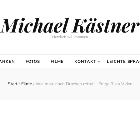
Michael Kästner
Herzlich willkommen
DANKEN
FOTOS
FILME
KONTAKT
LEICHTE SPR
Start
/
Filme
/
Wie man einen Drachen rettet – Folge 3 als Video