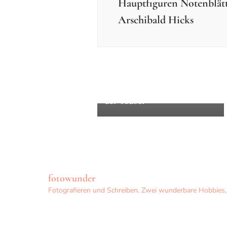
Hauptfiguren Notenblätte
Arschibald Hicks
Filme
Fotos - Ausflüge und
Reisen
VW Parade in Rothenburg ob
der Tauber
fotowunder
Fotografieren und Schreiben. Zwei wunderbare Hobbies, d