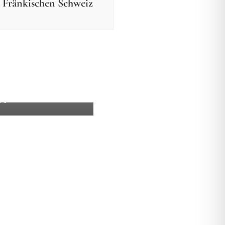
r Fränkischen Schweiz
r
Filme
uer in Flaggenstein –
n einen Drachen rettet
 1