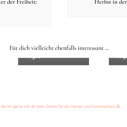
r der Freiheit:
Herbst in de
Büche
Filme
Abente
Für dich vielleicht ebenfalls interessant …
Wie man einen Drachen rettet
Wie ma
– Folge 2
– Folge
ie ich gerne mit dir teile. Danke für die Herzen und Kommentare 🤗