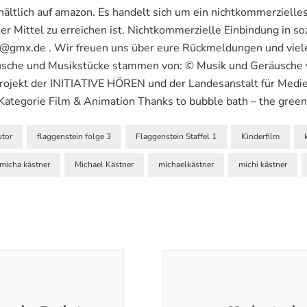
ältlich auf amazon. Es handelt sich um ein nichtkommerzielles 
her Mittel zu erreichen ist. Nichtkommerzielle Einbindung in so
@gmx.de . Wir freuen uns über eure Rückmeldungen und vie
äusche und Musikstücke stammen von: © Musik und Geräusche
rojekt der INITIATIVE HÖREN und der Landesanstalt für Medi
tegorie Film & Animation Thanks to bubble bath – the green o
utor
flaggenstein folge 3
Flaggenstein Staffel 1
Kinderfilm
micha kästner
Michael Kästner
michaelkästner
michi kästner