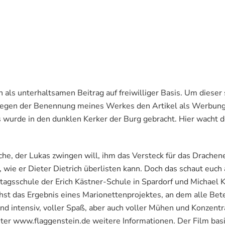
ch als unterhaltsamen Beitrag auf freiwilliger Basis. Um dies
 wegen der Benennung meines Werkes den Artikel als Werbung
 wurde in den dunklen Kerker der Burg gebracht. Hier wacht d
che, der Lukas zwingen will, ihm das Versteck für das Drachene
, wie er Dieter Dietrich überlisten kann. Doch das schaut euch
tagsschule der Erich Kästner-Schule in Spardorf und Michael K
hst das Ergebnis eines Marionettenprojektes, an dem alle Bete
sind intensiv, voller Spaß, aber auch voller Mühen und Konzent
unter www.flaggenstein.de weitere Informationen. Der Film bas