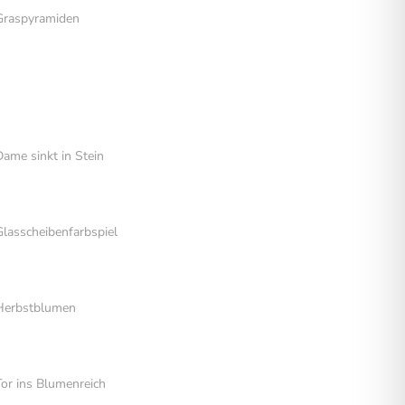
Graspyramiden
ame sinkt in Stein
lasscheibenfarbspiel
Herbstblumen
or ins Blumenreich