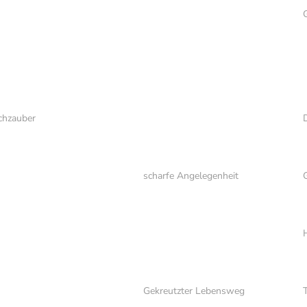
chzauber
D
scharfe Angelegenheit
G
Gekreutzter Lebensweg
T