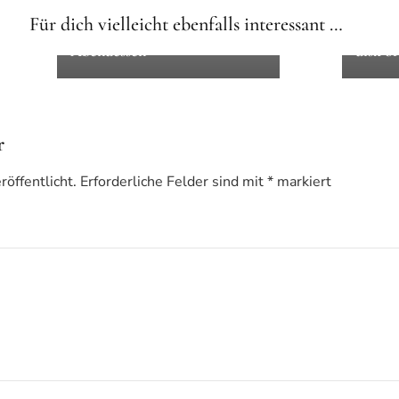
Fotos - Ausflüge und Reisen
und Re
Für dich vielleicht ebenfalls interessant …
Kürbisse und Melonen zum
Der Di
Abendessen
disk of
r
öffentlicht.
Erforderliche Felder sind mit
*
markiert