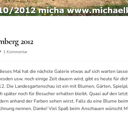
mberg 2012
zu
1 Kommentar
Landesgartenschau
Bamberg
2012
ieses Mal hat die nächste Galerie etwas auf sich warten lasse
esden usw. noch einige Zeit dauern wird, gibt es heute für dic
. Die Landesgartenschau ist ein mit Blumen, Gärten, Spielp
ch später noch für Besucher erhalten bleibt. Quasi auf den let
ldern anhand der Farben sehen wirst. Falls du eine Blume bei
hnung nennen. Danke! Viel Spaß beim Anschauen wünscht Mi