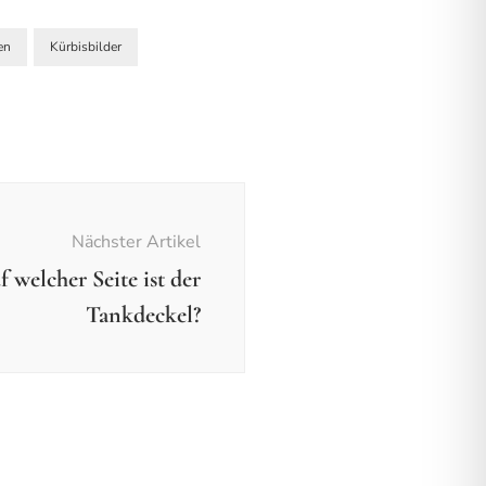
en
Kürbisbilder
Nächster Artikel
 welcher Seite ist der
Tankdeckel?
fotos
Fotos - Ausflüge
isen
skus von Phaistos – the