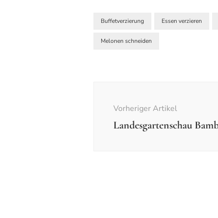
Buffetverzierung
Essen verzieren
Melonen schneiden
Beitragsnavigation
Vorheriger Artikel
Landesgartenschau Bamb
Bücher
Einzelfotos
Fotos -
Ausflüge und Reisen