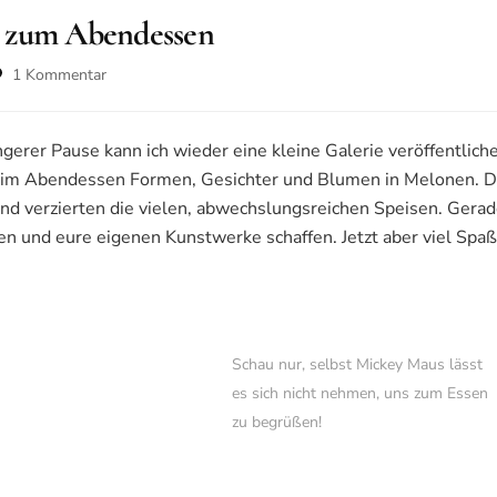
n zum Abendessen
zu
1 Kommentar
Kürbisse
und
Melonen
ngerer Pause kann ich wieder eine kleine Galerie veröffentlich
zum
 beim Abendessen Formen, Gesichter und Blumen in Melonen. 
Abendessen
und verzierten die vielen, abwechslungsreichen Speisen. Gerade
igen und eure eigenen Kunstwerke schaffen. Jetzt aber viel Sp
Schau nur, selbst Mickey Maus lässt
es sich nicht nehmen, uns zum Essen
zu begrüßen!