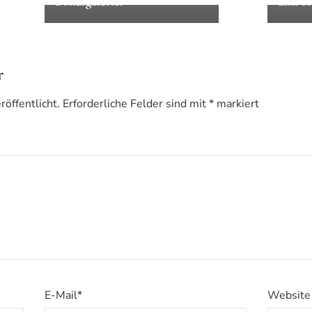
Bonusgalerie!
disk of
r
öffentlicht.
Erforderliche Felder sind mit
*
markiert
E-Mail
*
Website