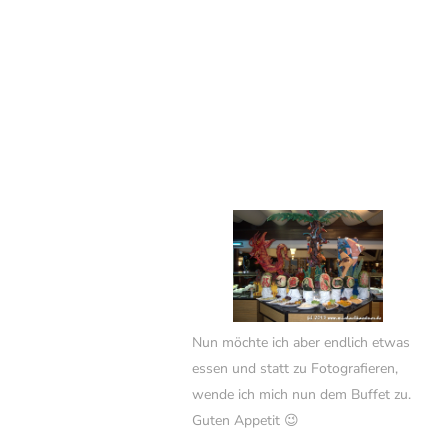
Nun möchte ich aber endlich etwas
essen und statt zu Fotografieren,
wende ich mich nun dem Buffet zu.
Guten Appetit 😉