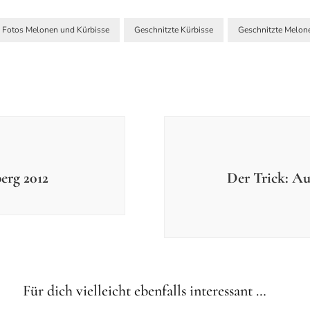
Fotos Melonen und Kürbisse
Geschnitzte Kürbisse
Geschnitzte Melon
erg 2012
Der Trick: Auf
Einzelfotos
Fotos - Ausflüge
Einzel
und Reisen
und Re
Bilder vom Schloss Sterling in
Für dich vielleicht ebenfalls interessant …
Schottland in der Zeitreise-
Der Di