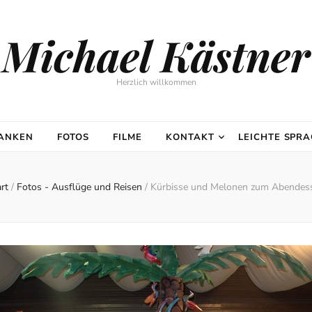
Michael Kästner
Herzlich willkommen
DANKEN
FOTOS
FILME
KONTAKT
LEICHTE SPR
rt
/
Fotos - Ausflüge und Reisen
/
Kürbisse und Melonen zum Abendes