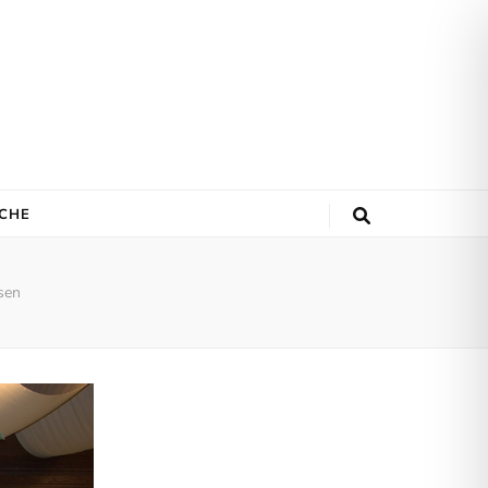
ACHE
sen