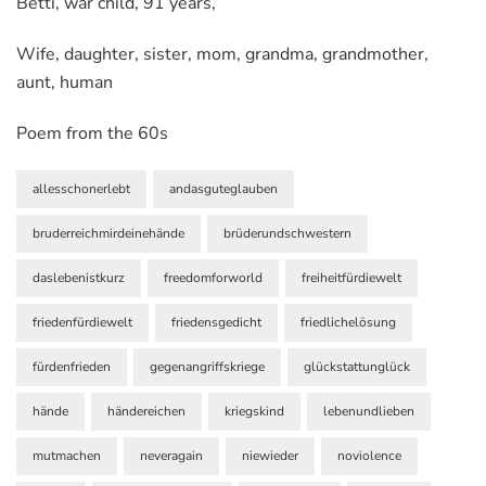
Betti, war child, 91 years,
Wife, daughter, sister, mom, grandma, grandmother,
aunt, human
Poem from the 60s
allesschonerlebt
andasguteglauben
bruderreichmirdeinehände
brüderundschwestern
daslebenistkurz
freedomforworld
freiheitfürdiewelt
friedenfürdiewelt
friedensgedicht
friedlichelösung
fürdenfrieden
gegenangriffskriege
glückstattunglück
hände
händereichen
kriegskind
lebenundlieben
mutmachen
neveragain
niewieder
noviolence