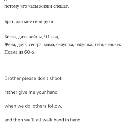
потому что часы жизни спешат.
Брат, дай мне свои руки.
Бетти, дитя войны, 91 год,
Жена, дочь, сестра, мама, бабушка, бабушка, тетя, человек
Поэма из 60-х
Brother please don’t shoot
rather give me your hand
when we do, others follow,
and then we’ll all walk hand in hand.