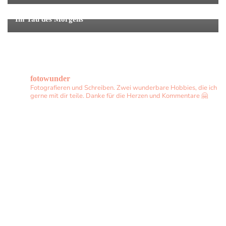
Einzelfotos
Gedichte & Gedanken
Im Tau des Morgens
fotowunder
Fotografieren und Schreiben. Zwei wunderbare Hobbies, die ich
gerne mit dir teile. Danke für die Herzen und Kommentare 🤗