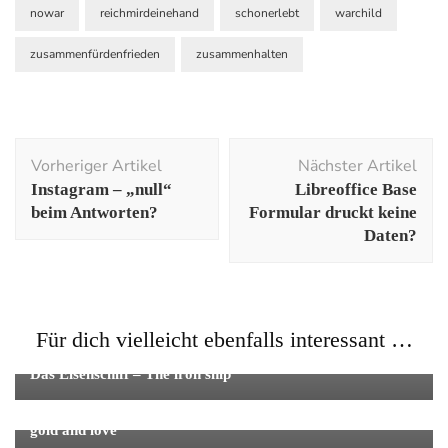
nowar
reichmirdeinehand
schonerlebt
warchild
zusammenfürdenfrieden
zusammenhalten
Beitragsnavigation
Vorheriger Artikel
Nächster Artikel
Instagram – „null“
Libreoffice Base
beim Antworten?
Formular druckt keine
Daten?
Für dich vielleicht ebenfalls interessant …
Gedichte & Gedanken
Das Eisenschiff – The iron ship
Gedichte & Gedanken
Die Wahl zwischen Gold und Liebe – The choice between
gold and love