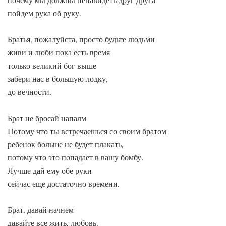
почему мы должны ненавидеть друг друга
пойдем рука об руку.
Братья, пожалуйста, просто будьте людьми
живи и люби пока есть время
только великий бог выше
забери нас в большую лодку,
до вечности.
Брат не бросай напалм
Потому что ты встречаешься со своим братом
ребенок больше не будет плакать,
потому что это попадает в вашу бомбу.
Лучше дай ему обе руки
сейчас еще достаточно времени.
Брат, давай начнем
давайте все жить, любовь,