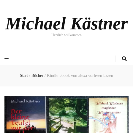
Michael Kästner
Herzlich willkommen
Start
/
Bücher
/
Kindle-ebook von alexa vorlesen lassen