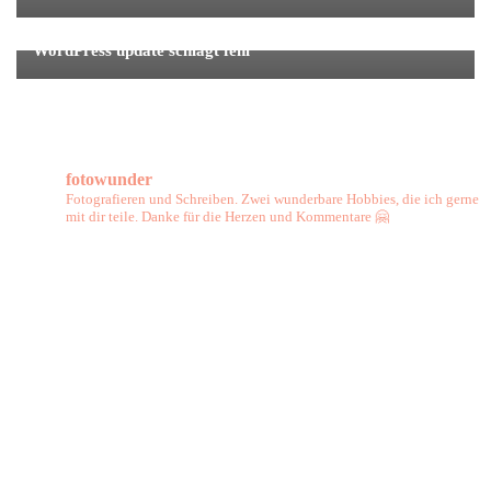
Tipps und Tricks
WordPress update schlägt fehl
fotowunder
Fotografieren und Schreiben. Zwei wunderbare Hobbies, die ich gerne
mit dir teile. Danke für die Herzen und Kommentare 🤗