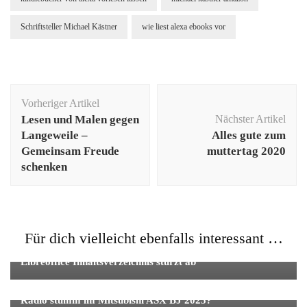
Schriftsteller Michael Kästner
wie liest alexa ebooks vor
Beitragsnavigation
Vorheriger Artikel
Lesen und Malen gegen
Nächster Artikel
Langeweile –
Alles gute zum
Gemeinsam Freude
muttertag 2020
schenken
Für dich vielleicht ebenfalls interessant …
Allgemein
Tipps und Tricks
Libreoffice Inhaltsverzeichnis stürzt ab
Tipps und Tricks
Radio stumm im Mitsubishi ASX BJ 2025?