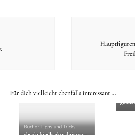
Hauptfiguren
t
Frei
Allge
Für dich vielleicht ebenfalls interessant …
Der kl
golden
Bücher
Tipps und Tricks
ebooks kindle aktualisieren –