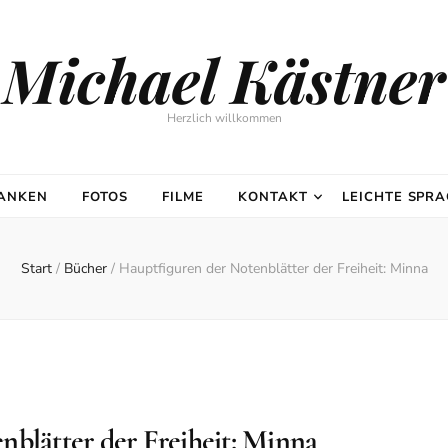
Michael Kästner
Herzlich willkommen
DANKEN
FOTOS
FILME
KONTAKT
LEICHTE SPR
Start
/
Bücher
/
Hauptfiguren der Notenblätter der Freiheit: Minna
nblätter der Freiheit: Minna