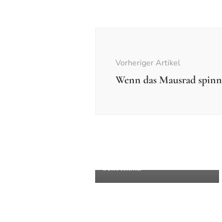
Beitragsnavigation
Vorheriger Artikel
Wenn das Mausrad spinn
Bücher
Einzelfotos
Auf nach Culross in
Schottland