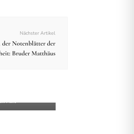
Nächster Artikel
 der Notenblätter der
heit: Bruder Matthäus
mein
Bücher
eine Teufel mit der
en Nase