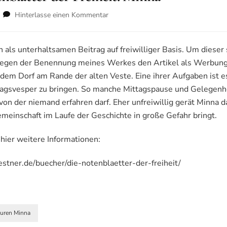
zu
Hinterlasse einen Kommentar
Hauptfiguren
der
Notenblätter
ch als unterhaltsamen Beitrag auf freiwilliger Basis. Um dies
der
 wegen der Benennung meines Werkes den Artikel als Werbung 
Freiheit:
em Dorf am Rande der alten Veste. Eine ihrer Aufgaben ist es
Minna
tagsvesper zu bringen. So manche Mittagspause und Gelegenhei
von der niemand erfahren darf. Eher unfreiwillig gerät Minna d
emeinschaft im Laufe der Geschichte in große Gefahr bringt.
 hier weitere Informationen:
stner.de/buecher/die-notenblaetter-der-freiheit/
guren Minna