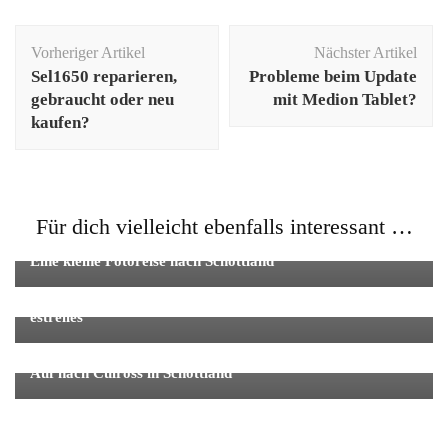
Beitragsnavigation
Vorheriger Artikel
Nächster Artikel
Sel1650 reparieren,
Probleme beim Update
gebraucht oder neu
mit Medion Tablet?
kaufen?
Für dich vielleicht ebenfalls interessant …
Bücher
Fotos - Ausflüge und Reisen
Eine kleine Fotoreise nach Schottland
Allgemein
Bücher
Filme
das leuchten meiner sterne – La brillantor de les meves
estrelles
Bücher
Einzelfotos
Auf nach Culross in Schottland