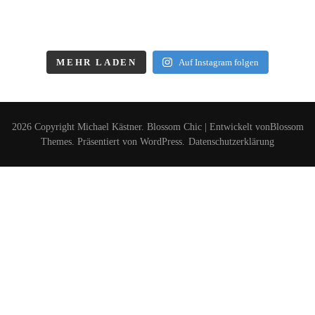
MEHR LADEN
Auf Instagram folgen
2026 Copyright
Michael Kästner
.
Blossom Chic | Entwickelt von
Blossom
Themes
. Präsentiert von
WordPress
.
Datenschutzerklärung