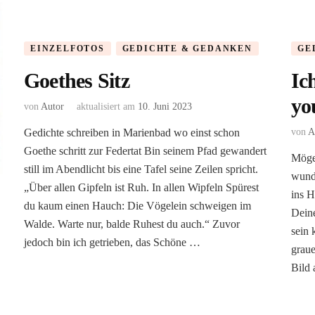
EINZELFOTOS
GEDICHTE & GEDANKEN
GE
Goethes Sitz
Ich
yo
von
Autor
aktualisiert am
10. Juni 2023
Gedichte schreiben in Marienbad wo einst schon
von
A
Goethe schritt zur Federtat Bin seinem Pfad gewandert
Möge 
still im Abendlicht bis eine Tafel seine Zeilen spricht.
wunde
„Über allen Gipfeln ist Ruh. In allen Wipfeln Spürest
ins H
du kaum einen Hauch: Die Vögelein schweigen im
Deine
Walde. Warte nur, balde Ruhest du auch.“ Zuvor
sein 
jedoch bin ich getrieben, das Schöne …
graue
Bild