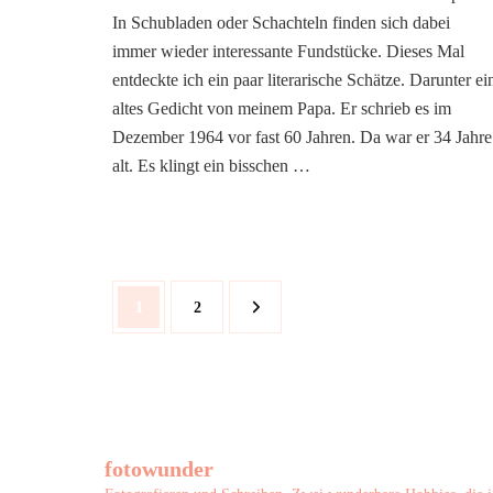
In Schubladen oder Schachteln finden sich dabei
immer wieder interessante Fundstücke. Dieses Mal
entdeckte ich ein paar literarische Schätze. Darunter ei
altes Gedicht von meinem Papa. Er schrieb es im
Dezember 1964 vor fast 60 Jahren. Da war er 34 Jahre
alt. Es klingt ein bisschen …
Seitennummerierung
Seite
Seite
1
2
der
Beiträge
fotowunder