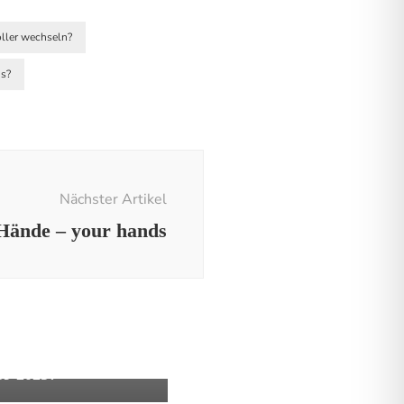
oller wechseln?
us?
Nächster Artikel
Hände – your hands
und Tricks
 stumm im Mitsubishi
J 2025?