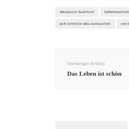
akkutausch dualshock
batteriewechse
ps4-controller akku austauschen
wie ö
Beitragsnavigation
Vorheriger Artikel
Das Leben ist schön