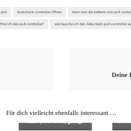
l ps4
dualshock-controller öffnen
kann man die batterie vom ps4-contr
ffne ich den ps4-controller?
wie tausche ich den Akku beim ps4-controller a
Deine 
Tipps und Tricks
Tipps 
Für dich vielleicht ebenfalls interessant …
Wie das update Win 7 auf
Radio
Win10 (doch noch) gelingt
ASX B