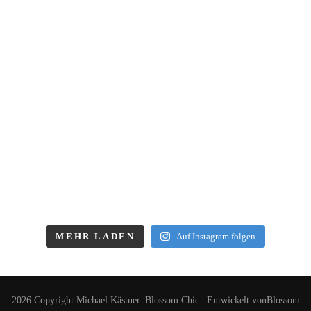
MEHR LADEN
Auf Instagram folgen
2026 Copyright
Michael Kästner
.
Blossom Chic | Entwickelt von
Blossom