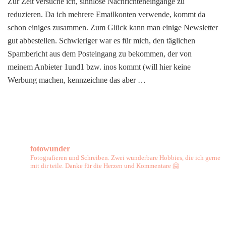
Zur Zeit versuche ich, sinnlose Nachrichteneingänge zu
Spamberichte
reduzieren. Da ich mehrere Emailkonten verwende, kommt da
bei
1und1
schon einiges zusammen. Zum Glück kann man einige Newsletter
bzw
gut abbestellen. Schwieriger war es für mich, den täglichen
ionos
Spambericht aus dem Posteingang zu bekommen, der von
abstellen
meinem Anbieter 1und1 bzw. inos kommt (will hier keine
Werbung machen, kennzeichne das aber …
fotowunder
Fotografieren und Schreiben. Zwei wunderbare Hobbies, die ich gerne
mit dir teile. Danke für die Herzen und Kommentare 🤗