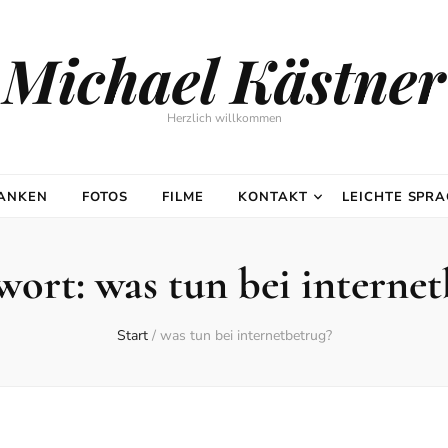
Michael Kästner
Herzlich willkommen
DANKEN
FOTOS
FILME
KONTAKT
LEICHTE SPR
wort:
was tun bei internet
Start
/
was tun bei internetbetrug?