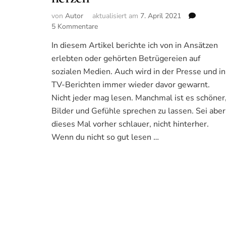
von
Autor
aktualisiert am
7. April 2021
zu
5 Kommentare
Liebesschwindler/innen
In diesem Artikel berichte ich von in Ansätzen
und
erlebten oder gehörten Betrügereien auf
lügner/innen
auf
sozialen Medien. Auch wird in der Presse und in
instagram
TV-Berichten immer wieder davor gewarnt.
&
Nicht jeder mag lesen. Manchmal ist es schöner
Co
Bilder und Gefühle sprechen zu lassen. Sei aber
–
Gefahr
dieses Mal vorher schlauer, nicht hinterher.
für
Wenn du nicht so gut lesen …
einsame
herzen