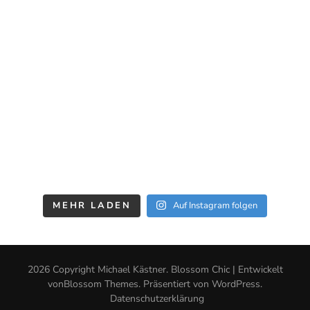
MEHR LADEN
Auf Instagram folgen
2026 Copyright
Michael Kästner
.
Blossom Chic | Entwickelt
von
Blossom Themes
. Präsentiert von
WordPress
.
Datenschutzerklärung