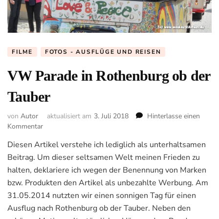
FILME
FOTOS - AUSFLÜGE UND REISEN
VW Parade in Rothenburg ob der
Tauber
von
Autor
aktualisiert am
3. Juli 2018
Hinterlasse einen
zu
Kommentar
VW
Diesen Artikel verstehe ich lediglich als unterhaltsamen
Parade
Beitrag. Um dieser seltsamen Welt meinen Frieden zu
in
Rothenburg
halten, deklariere ich wegen der Benennung von Marken
ob
bzw. Produkten den Artikel als unbezahlte Werbung. Am
der
31.05.2014 nutzten wir einen sonnigen Tag für einen
Tauber
Ausflug nach Rothenburg ob der Tauber. Neben den