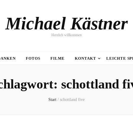
Michael Kästner
Herzlich willkommen
DANKEN
FOTOS
FILME
KONTAKT
LEICHTE S
chlagwort:
schottland fi
Start
/
schottland five