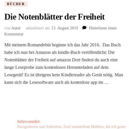
BÜCHER
Die Notenblätter der Freiheit
von
Autor
aktualisiert am
13. August 2019
Hinterlasse einen
zu
Kommentar
Die
Mit meinem Romandebüt beginne ich das Jahr 2016. Das Buch
Notenblätter
habe ich nun bei Amazon als kindle-Buch veröffentlicht: Die
der
Freiheit
Notenblätter der Freiheit auf amazon Dort findest du auch eine
lange Leseprobe zum kostenlosen Herunterladen auf dein
Lesegerät! Es ist übrigens kein Kindlereader als Gerät nötig. Man
kann sich die Lesesoftware auch als kostenlose app im …
fotowunder
Fotografieren und Schreiben. Zwei wunderbare Hobbies, die ich gerne