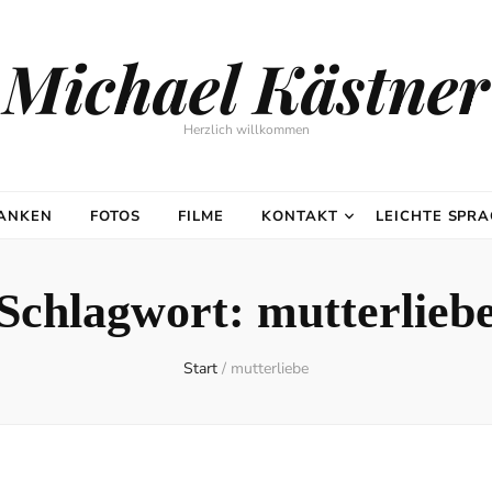
Michael Kästner
Herzlich willkommen
DANKEN
FOTOS
FILME
KONTAKT
LEICHTE SPR
Schlagwort:
mutterlieb
Start
/
mutterliebe