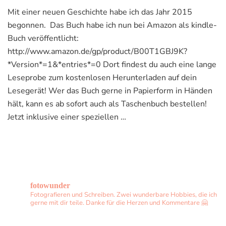
Abenteuer
Mit einer neuen Geschichte habe ich das Jahr 2015
in
begonnen. Das Buch habe ich nun bei Amazon als kindle-
Flaggenstein,
Lektion
Buch veröffentlicht:
1
http://www.amazon.de/gp/product/B00T1GBJ9K?
*Version*=1&*entries*=0 Dort findest du auch eine lange
Leseprobe zum kostenlosen Herunterladen auf dein
Lesegerät! Wer das Buch gerne in Papierform in Händen
hält, kann es ab sofort auch als Taschenbuch bestellen!
Jetzt inklusive einer speziellen …
fotowunder
Fotografieren und Schreiben. Zwei wunderbare Hobbies, die ich
gerne mit dir teile. Danke für die Herzen und Kommentare 🤗