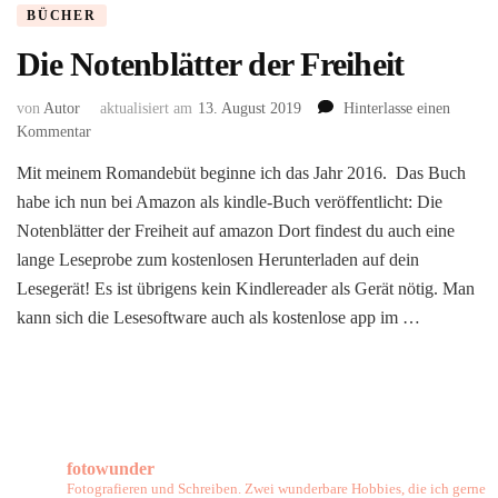
BÜCHER
Die Notenblätter der Freiheit
von
Autor
aktualisiert am
13. August 2019
Hinterlasse einen
zu
Kommentar
Die
Mit meinem Romandebüt beginne ich das Jahr 2016. Das Buch
Notenblätter
habe ich nun bei Amazon als kindle-Buch veröffentlicht: Die
der
Freiheit
Notenblätter der Freiheit auf amazon Dort findest du auch eine
lange Leseprobe zum kostenlosen Herunterladen auf dein
Lesegerät! Es ist übrigens kein Kindlereader als Gerät nötig. Man
kann sich die Lesesoftware auch als kostenlose app im …
fotowunder
Fotografieren und Schreiben. Zwei wunderbare Hobbies, die ich gerne