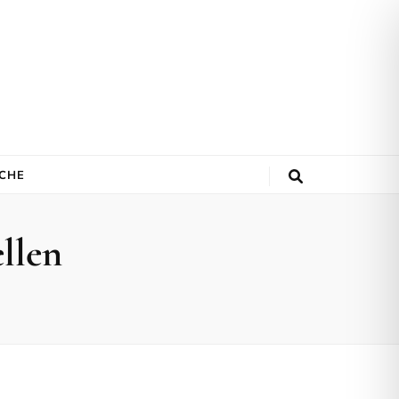
ACHE
llen