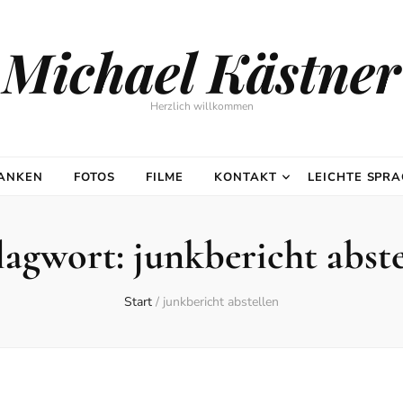
Michael Kästner
Herzlich willkommen
DANKEN
FOTOS
FILME
KONTAKT
LEICHTE SPR
lagwort:
junkbericht abste
Start
/
junkbericht abstellen