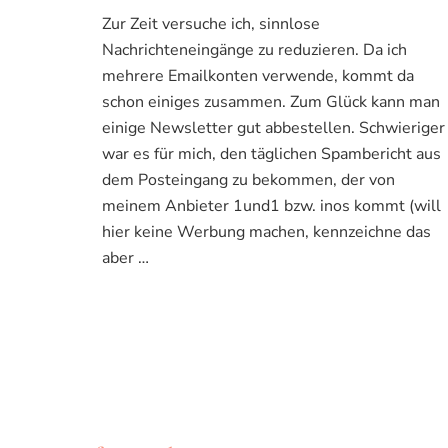
nervige
Zur Zeit versuche ich, sinnlose
Spamberichte
Nachrichteneingänge zu reduzieren. Da ich
bei
1und1
mehrere Emailkonten verwende, kommt da
bzw
schon einiges zusammen. Zum Glück kann man
ionos
einige Newsletter gut abbestellen. Schwieriger
abstellen
war es für mich, den täglichen Spambericht aus
dem Posteingang zu bekommen, der von
meinem Anbieter 1und1 bzw. inos kommt (will
hier keine Werbung machen, kennzeichne das
aber …