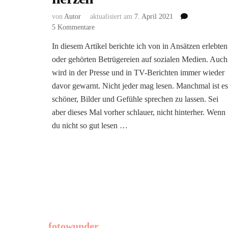
von
Autor
aktualisiert am
7. April 2021
zu
5 Kommentare
Liebesschwindler/innen
In diesem Artikel berichte ich von in Ansätzen erlebten
und
oder gehörten Betrügereien auf sozialen Medien. Auch
lügner/innen
auf
wird in der Presse und in TV-Berichten immer wieder
instagram
davor gewarnt. Nicht jeder mag lesen. Manchmal ist es
&
schöner, Bilder und Gefühle sprechen zu lassen. Sei
Co
aber dieses Mal vorher schlauer, nicht hinterher. Wenn
–
Gefahr
du nicht so gut lesen …
für
einsame
herzen
fotowunder