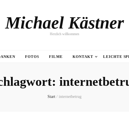
Michael Kästner
Herzlich willkommen
DANKEN
FOTOS
FILME
KONTAKT
LEICHTE S
chlagwort:
internetbetr
Start
/
internetbetrug