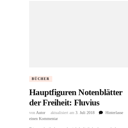
BÜCHER
Hauptfiguren Notenblätter
der Freiheit: Fluvius
von
Autor
aktualisiert am
3. Juli 2018
Hinterlasse
zu
einen Kommentar
Hauptfiguren