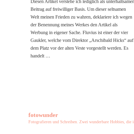
Diesen Artikel verstehe ich lediglich als unterhaltsame
Notenblätter
Beitrag auf freiwilliger Basis. Um dieser seltsamen
der
Freiheit:
Welt meinen Frieden zu wahren, deklariere ich wegen
Fluvius
der Benennung meines Werkes den Artikel als
Werbung in eigener Sache. Fluvius ist einer der vier
Gaukler, welche vom Direktor „Arschibald Hicks“ auf
dem Platz vor der alten Veste vorgestellt werden. Es
handelt …
fotowunder
Fotografieren und Schreiben. Zwei wunderbare Hobbies, die i