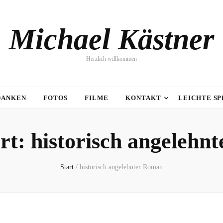
Michael Kästner
Herzlich willkommen
DANKEN
FOTOS
FILME
KONTAKT
LEICHTE S
rt:
historisch angelehn
Start
/
historisch angelehnter Roman