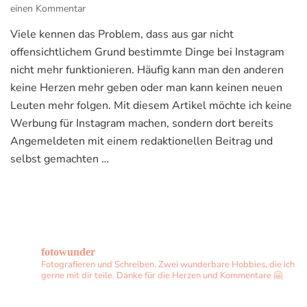
zu
einen Kommentar
Du
Viele kennen das Problem, dass aus gar nicht
wurdest
offensichtlichem Grund bestimmte Dinge bei Instagram
vorübergehend
geblockt?
nicht mehr funktionieren. Häufig kann man den anderen
–
keine Herzen mehr geben oder man kann keinen neuen
Tipps
Leuten mehr folgen. Mit diesem Artikel möchte ich keine
für
Werbung für Instagram machen, sondern dort bereits
mehr
Spaß
Angemeldeten mit einem redaktionellen Beitrag und
bei
selbst gemachten …
Instagram
fotowunder
Fotografieren und Schreiben. Zwei wunderbare Hobbies, die ich
gerne mit dir teile. Danke für die Herzen und Kommentare 🤗