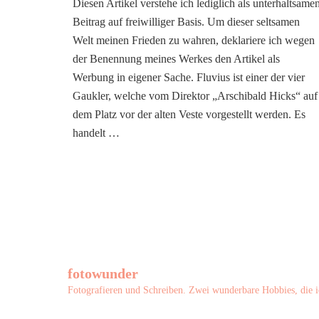
Diesen Artikel verstehe ich lediglich als unterhaltsame
Notenblätter
Beitrag auf freiwilliger Basis. Um dieser seltsamen
der
Freiheit:
Welt meinen Frieden zu wahren, deklariere ich wegen
Fluvius
der Benennung meines Werkes den Artikel als
Werbung in eigener Sache. Fluvius ist einer der vier
Gaukler, welche vom Direktor „Arschibald Hicks“ auf
dem Platz vor der alten Veste vorgestellt werden. Es
handelt …
fotowunder
Fotografieren und Schreiben. Zwei wunderbare Hobbies, die i