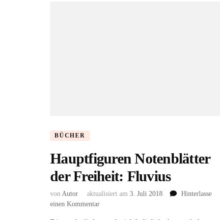
BÜCHER
Hauptfiguren Notenblätter
der Freiheit: Fluvius
von
Autor
aktualisiert am
3. Juli 2018
Hinterlasse
zu
einen Kommentar
Hauptfiguren