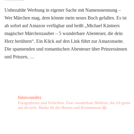
Michael
Unbezahlte Werbung in eigener Sache mit Namensnennung –
Kästners
Wer Märchen mag, dem könnte mein neues Buch gefallen. Es ist
magischer
Märchenzauber
ab sofort auf Amazon verfügbar und heißt „Michael Kästners
–
magischer Märchenzauber – 5 wunderbare Abenteuer, die dein
Das
Herz berühren“. Ein Klick auf den Link führt zur Amazonseite.
wunderbare
Die spannenden und romantischen Abenteuer über Prinzessinnen
Märchenbuch
und Prinzen, …
fotowunder
Fotografieren und Schreiben. Zwei wunderbare Hobbies, die ich gerne
mit dir teile. Danke für die Herzen und Kommentare 🤗