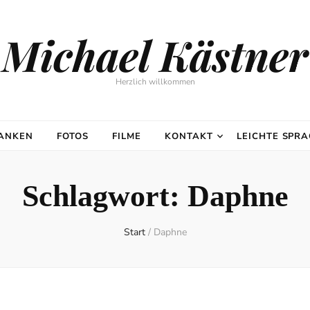
Michael Kästner
Herzlich willkommen
DANKEN
FOTOS
FILME
KONTAKT
LEICHTE SPR
Schlagwort:
Daphne
Start
/
Daphne