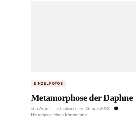
EINZELFOTOS
Metamorphose der Daphne
von
Autor
aktualisiert am
23. Juni 2018
zu
Hinterlasse einen Kommentar
Metamorphose
der
Daphne