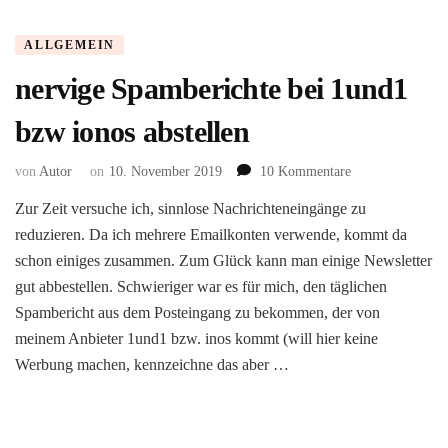
ALLGEMEIN
nervige Spamberichte bei 1und1
bzw ionos abstellen
zu
von
Autor
on
10. November 2019
10 Kommentare
nervige
Zur Zeit versuche ich, sinnlose Nachrichteneingänge zu
Spamberichte
reduzieren. Da ich mehrere Emailkonten verwende, kommt da
bei
1und1
schon einiges zusammen. Zum Glück kann man einige Newsletter
bzw
gut abbestellen. Schwieriger war es für mich, den täglichen
ionos
Spambericht aus dem Posteingang zu bekommen, der von
abstellen
meinem Anbieter 1und1 bzw. inos kommt (will hier keine
Werbung machen, kennzeichne das aber …