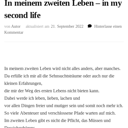
In meinem zweiten Leben – in my
second life
von
Autor
aktualisiert am
21. September 2022
Hinterlasse einen
zu
Kommentar
In
meinem
zweiten
Leben
–
In meinem zweiten Leben wird nicht alles anders, aber manches.
in
my
Da erfülle ich mir all die Sehnsuchtsträume oder auch nur die
second
kleinen Erfahrungen,
life
die mir der Weg des ersten Lebens nicht bieten kann.
Dabei werde ich leben, lieben, lachen und
vor allen Dingen freier und mutiger sein und somit noch mehr ich.
So viele Abenteuer und verschlossene Pfade warten auf mich.
Im zweiten Leben gibt es nicht die Pflicht, das Müssen und
Dessichgehörens,