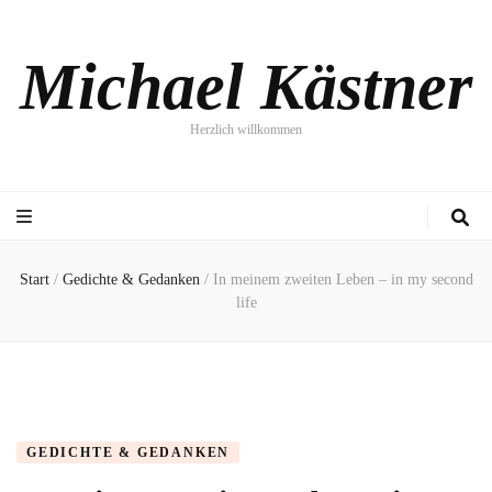
Michael Kästner
Herzlich willkommen
Start
/
Gedichte & Gedanken
/
In meinem zweiten Leben – in my second
life
GEDICHTE & GEDANKEN