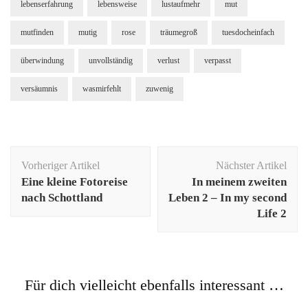
lebenserfahrung
lebensweise
lustaufmehr
mut
mutfinden
mutig
rose
träumegroß
tuesdocheinfach
überwindung
unvollständig
verlust
verpasst
versäumnis
wasmirfehlt
zuwenig
Beitragsnavigation
Vorheriger Artikel
Nächster Artikel
Eine kleine Fotoreise
In meinem zweiten
nach Schottland
Leben 2 – In my second
Life 2
Für dich vielleicht ebenfalls interessant …
Gedichte & Gedanken