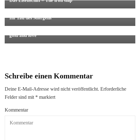
Das Eisenschiff – The iron ship
Einzelfotos
Gedichte & Gedanken
Im Tau des Morgens
Gedichte & Gedanken
Die Wahl zwischen Gold und Liebe – The choice between
gold and love
Schreibe einen Kommentar
Deine E-Mail-Adresse wird nicht veröffentlicht.
Erforderliche
Felder sind mit
*
markiert
Kommentar