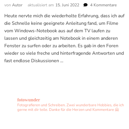
zu
von
Autor
aktualisiert am
15. Juni 2022
4 Kommentare
Mit
Heute nervte mich die wiederholte Erfahrung, dass ich auf
dem
die Schnelle keine geeignete Anleitung fand, um Filme
Noteb
Filme
vom Windows-Notebook aus auf dem TV laufen zu
auf
lassen und gleichzeitig am Notebook in einem anderen
dem
Fenster zu surfen oder zu arbeiten. Es gab in den Foren
TV
wieder so viele freche und hinterfragende Antworten und
/
2.
fast endlose Diskussionen …
Monito
schaue
und
gleichz
arbeite
fotowunder
Fotografieren und Schreiben. Zwei wunderbare Hobbies, die ich
gerne mit dir teile. Danke für die Herzen und Kommentare 🤗