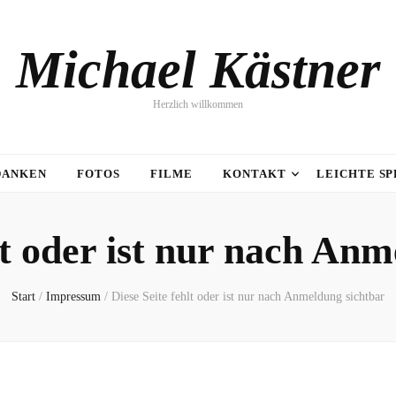
Michael Kästner
Herzlich willkommen
DANKEN
FOTOS
FILME
KONTAKT
LEICHTE S
lt oder ist nur nach An
Start
/
Impressum
/
Diese Seite fehlt oder ist nur nach Anmeldung sichtbar